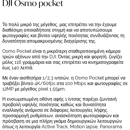
DJI Osmo pocket
Το πολύ μικρό της μέγεθος, μας επιτρέπει να την έχουμε
διαθέσιμη οποιαδήποτε στιγμή και να αποτυπώσουμε
φωτογραφίες και βίντεο υψηλής ποιότητας συνδυάζοντας τη
δυνατότητα απομακρυσμένης διαχείρισης της.
Osmo Pocket είναι η μικρότερη σταθεροποιημένη κάμερα
τριών αξόνων από την DJI. Όντας μικρή και φορητή, ζυγίζει
μόλις 116 γραμμάρια και σας επιτρέπει να κινηματογραφείτε
έως 140 λεπτά.
Με έναν αισθητήρα 1/2,3 ιντσών, η Osmo Pocket μπορεί να
τραβήξει βίντεο 4K/60fps στα 100 Mbps και φωτογραφίες σε
12MP με μέγεθος pixel 1,55μm.
Η ενσωματωμένη οθόνη αφής 1 ίντσας παρέχει ζωντανή
προβολή υψηλής ποιότητας καθώς και δυνατότητα
εναλλαγής ανάμεσα σε διάφορες λειτουργίες λήψης,
προσαρμογή ρυθμίσεων, ανασκόπηση φωτογραφιών και
πρόσβαση σε μια πλήρη γκάμα δημιουργικών λειτουργιών
όπως η λειτουργία Active Track, Motion lapse, Panorama