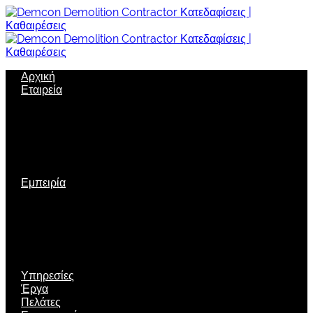
Αρχική
Εταιρεία
Σχετικά με μας
Όραμα
Εταιρική δομή
Πολιτική Ποιότητας
Εταιρική κοινωνική ευθύνη
Ασφάλεια
Εμπειρία
Πιστοποιήσεις
Διακρίσεις
Τεχνολογία αιχμής
Μηχανολογικός εξοπλισμός
Νέες τεχνικές
Περιβαλλοντική Διαχείριση
Υπηρεσίες
Έργα
Πελάτες