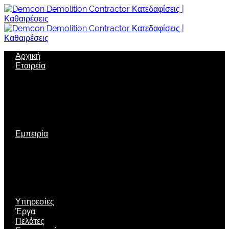
Αρχική
Εταιρεία
Σχετικά με μας
Όραμα
Εταιρική δομή
Πολιτική Ποιότητας
Εταιρική κοινωνική ευθύνη
Ασφάλεια
Εμπειρία
Πιστοποιήσεις
Διακρίσεις
Τεχνολογία αιχμής
Μηχανολογικός εξοπλισμός
Νέες τεχνικές
Περιβαλλοντική Διαχείριση
Υπηρεσίες
Έργα
Πελάτες