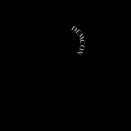
DEMCON
loading