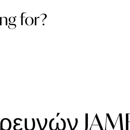
ng for?
Ερευνών JAME