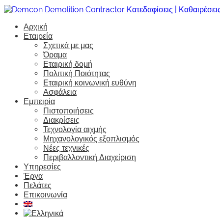
Αρχική
Εταιρεία
Σχετικά με μας
Όραμα
Εταιρική δομή
Πολιτική Ποιότητας
Εταιρική κοινωνική ευθύνη
Ασφάλεια
Εμπειρία
Πιστοποιήσεις
Διακρίσεις
Τεχνολογία αιχμής
Μηχανολογικός εξοπλισμός
Νέες τεχνικές
Περιβαλλοντική Διαχείριση
Υπηρεσίες
Έργα
Πελάτες
Επικοινωνία