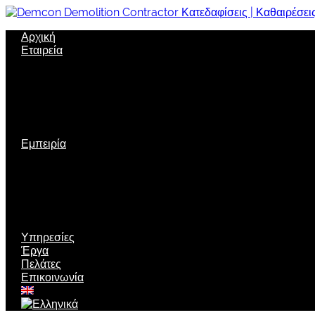
Αρχική
Εταιρεία
Σχετικά με μας
Όραμα
Εταιρική δομή
Πολιτική Ποιότητας
Εταιρική κοινωνική ευθύνη
Ασφάλεια
Εμπειρία
Πιστοποιήσεις
Διακρίσεις
Τεχνολογία αιχμής
Μηχανολογικός εξοπλισμός
Νέες τεχνικές
Περιβαλλοντική Διαχείριση
Υπηρεσίες
Έργα
Πελάτες
Επικοινωνία