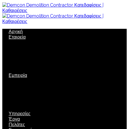
Αρχική
Εταιρεία
Σχετικά με μας
Όραμα
Εταιρική δομή
Πολιτική Ποιότητας
Εταιρική κοινωνική ευθύνη
Ασφάλεια
Εμπειρία
Πιστοποιήσεις
Διακρίσεις
Τεχνολογία αιχμής
Μηχανολογικός εξοπλισμός
Νέες τεχνικές
Περιβαλλοντική Διαχείριση
Υπηρεσίες
Έργα
Πελάτες