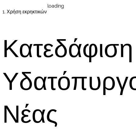
loading
1. Χρήση εκρηκτικών
Κατεδάφιση
Υδατόπυργ
Νέας