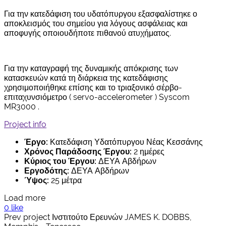
Για την κατεδάφιση του υδατόπυργου εξασφαλίστηκε ο
αποκλεισμός του σημείου για λόγους ασφάλειας και
αποφυγής οποιουδήποτε πιθανού ατυχήματος.
Για την καταγραφή της δυναμικής απόκρισης των
κατασκευών κατά τη διάρκεια της κατεδάφισης
χρησιμοποιήθηκε επίσης και το τριαξονικό σέρβο-
επιταχυνσιόμετρο ( servo-accelerometer ) Syscom
MR3000 .
Project info
Έργο:
Κατεδάφιση Υδατόπυργου Νέας Κεσσάνης
Χρόνος Παράδοσης Έργου:
2 ημέρες
Κύριος του Έργου:
ΔΕΥΑ Αβδήρων
Εργοδότης:
ΔΕΥΑ Αβδήρων
Ύψος:
25 μέτρα
Load more
0 like
Prev project
Ινστιτούτο Ερευνών JAMES K. DOBBS,