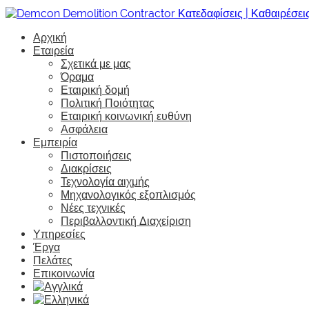
Αρχική
Εταιρεία
Σχετικά με μας
Όραμα
Εταιρική δομή
Πολιτική Ποιότητας
Εταιρική κοινωνική ευθύνη
Ασφάλεια
Εμπειρία
Πιστοποιήσεις
Διακρίσεις
Τεχνολογία αιχμής
Μηχανολογικός εξοπλισμός
Νέες τεχνικές
Περιβαλλοντική Διαχείριση
Υπηρεσίες
Έργα
Πελάτες
Επικοινωνία