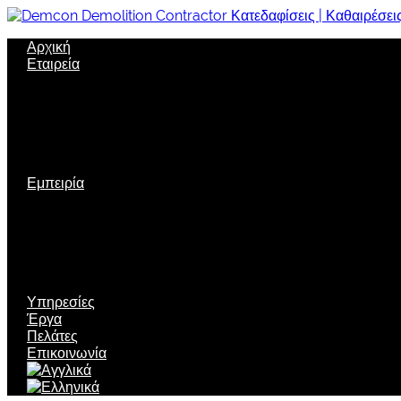
Αρχική
Εταιρεία
Σχετικά με μας
Όραμα
Εταιρική δομή
Πολιτική Ποιότητας
Εταιρική κοινωνική ευθύνη
Ασφάλεια
Εμπειρία
Πιστοποιήσεις
Διακρίσεις
Τεχνολογία αιχμής
Μηχανολογικός εξοπλισμός
Νέες τεχνικές
Περιβαλλοντική Διαχείριση
Υπηρεσίες
Έργα
Πελάτες
Επικοινωνία