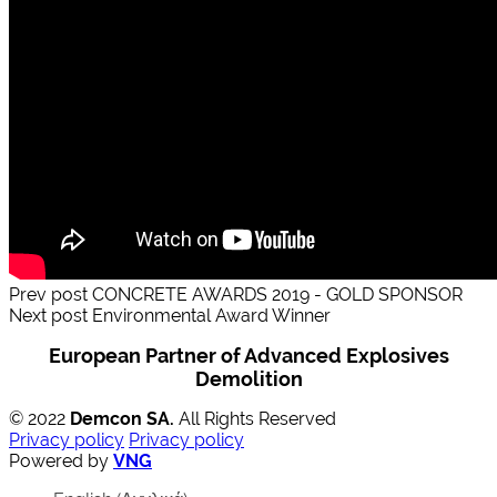
Prev post
CONCRETE AWARDS 2019 - GOLD SPONSOR
Next post
Environmental Award Winner
European Partner of Advanced Explosives
Demolition
© 2022
Demcon SA.
All Rights Reserved
Privacy policy
Privacy policy
Powered by
VNG