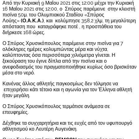
Από την Κυριακή 9 Μαΐου 2021 στις 12:00 μέχρι την Κυριακή
16 Μαΐου 2021 στις 12:00, ο Σπύρος παρέμεινε στην κλειστή
πισίνα 50μ. του Ολυμπιακού Σταδίου «Σπύρος
Λούης»
(Ο.Α.Κ.Α.)
, και κολύμπησε 358,2 χλμ, τη μεγαλύτερη
απόσταση που καταγράφηκε ποτέ , η προσπάθεια του
διήρκεσε 168 ώρες.
Ο Σπύρος Χρυσικόπουλος παρέμεινε στην πισίνα για 7
ολόκληρες ημέρες κολυμπώντας μέρα και νύχτα,
καλύπτοντας όσα περισσότερα χιλιόμετρα γίνεται. Η
ξεκούραση του έγινε δίπλα από την πισίνα και ο
ανεφοδιασμός του πραγματοποιήθηκε κυρίως όσο βρισκόταν
μέσα στο νερό.
Κανένας άλλος αθλητής παγκοσμίως δεν τόλμησε να
επιχειρήσει κάτι τέτοιο και η αγωνία για τον Έλληνα αθλητή
ήταν μεγάλη.
Ο Σπύρος Χρυσικόπουλος τερμάτισε ανάμεσα σε
επευφημίες.
Δέχθηκε τα συγχαρητήρια και τις ευχές από τον υφυπουργό
αθλητισμού κο Λευτέρη Αυγενάκη.