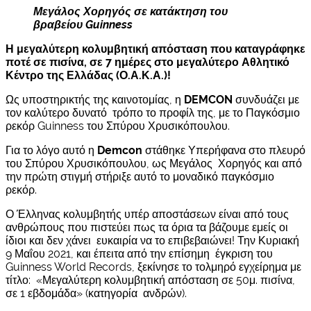
Μεγάλος Χορηγός σε κατάκτηση του
βραβείου Guinness
Η μεγαλύτερη κολυμβητική απόσταση που καταγράφηκε
ποτέ σε πισίνα, σε 7 ημέρες στο μεγαλύτερο Αθλητικό
Κέντρο της Ελλάδας (Ο.Α.Κ.Α.)!
Ως υποστηρικτής της καινοτομίας, η
DEMCON
συνδυάζει με
τον καλύτερο δυνατό τρόπο το προφίλ της, με το Παγκόσμιο
ρεκόρ Guinness του Σπύρου Χρυσικόπουλου.
Για το λόγο αυτό η
Demcon
στάθηκε Υπερήφανα στο πλευρό
του Σπύρου Χρυσικόπουλου, ως Μεγάλος Χορηγός και από
την πρώτη στιγμή στήριξε αυτό το μοναδικό παγκόσμιο
ρεκόρ.
Ο Έλληνας κολυμβητής υπέρ αποστάσεων είναι από τους
ανθρώπους που πιστεύει πως τα όρια τα βάζουμε εμείς οι
ίδιοι και δεν χάνει ευκαιρία να το επιβεβαιώνει! Την Κυριακή
9 Μαΐου 2021, και έπειτα από την επίσημη έγκριση του
Guinness World Records, ξεκίνησε το τολμηρό εγχείρημα με
τίτλο: «Μεγαλύτερη κολυμβητική απόσταση σε 50μ. πισίνα,
σε 1 εβδομάδα» (κατηγορία ανδρών).