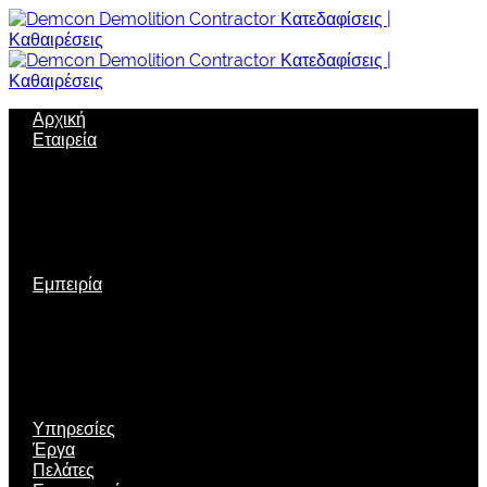
Αρχική
Εταιρεία
Σχετικά με μας
Όραμα
Εταιρική δομή
Πολιτική Ποιότητας
Εταιρική κοινωνική ευθύνη
Ασφάλεια
Εμπειρία
Πιστοποιήσεις
Διακρίσεις
Τεχνολογία αιχμής
Μηχανολογικός εξοπλισμός
Νέες τεχνικές
Περιβαλλοντική Διαχείριση
Υπηρεσίες
Έργα
Πελάτες