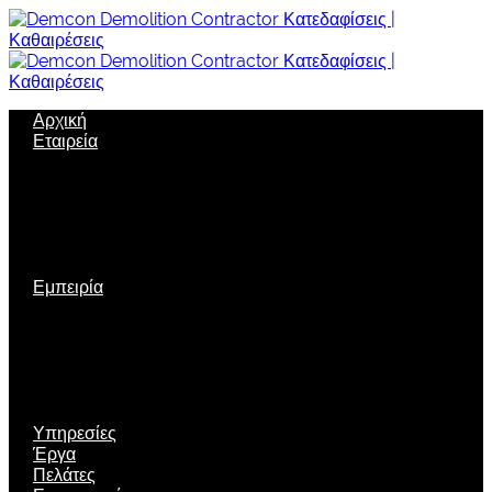
Αρχική
Εταιρεία
Σχετικά με μας
Όραμα
Εταιρική δομή
Πολιτική Ποιότητας
Εταιρική κοινωνική ευθύνη
Ασφάλεια
Εμπειρία
Πιστοποιήσεις
Διακρίσεις
Τεχνολογία αιχμής
Μηχανολογικός εξοπλισμός
Νέες τεχνικές
Περιβαλλοντική Διαχείριση
Υπηρεσίες
Έργα
Πελάτες